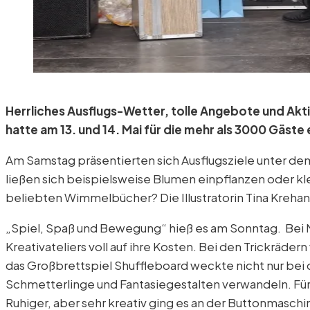
Herrliches Ausflugs-Wetter, tolle Angebote und Aktionen sowie stimmungsvolle Musik an der Bergstation: Das Festwochenende zum 90. Geburtstag der Pfänderbahn
hatte am 13. und 14. Mai für die mehr als 3000 Gäste 
Am Samstag präsentierten sich Ausflugsziele unter d
ließen sich beispielsweise Blumen einpflanzen oder kl
beliebten Wimmelbücher? Die Illustratorin Tina Kreh
„Spiel, Spaß und Bewegung“ hieß es am Sonntag. Bei 
Kreativateliers voll auf ihre Kosten. Bei den Trickräd
das Großbrettspiel Shuffleboard weckte nicht nur bei 
Schmetterlinge und Fantasiegestalten verwandeln. Für 
Ruhiger, aber sehr kreativ ging es an der Buttonmaschi