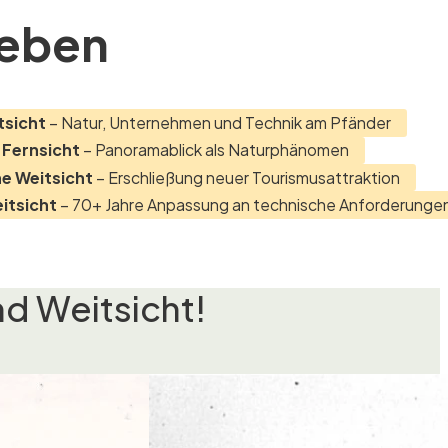
leben
tsicht
– Natur, Unternehmen und Technik am Pfänder
Fernsicht
– Panoramablick als Naturphänomen
he Weitsicht
– Erschließung neuer Tourismusattraktion
itsicht
– 70+ Jahre Anpassung an technische Anforderunge
d Weitsicht!