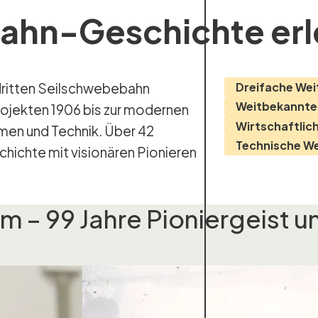
bahn-Geschichte er
Dreifache Wei
Weitbekannte 
ojekten 1906 bis zur modernen
Wirtschaftlic
men und Technik. Über 42
Technische We
schichte mit visionären Pionieren
– 99 Jahre Pioniergeist un