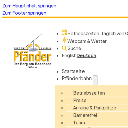
Zum Hauptinhalt springen
Zum Footer springen
Betriebszeiten: täglich von 0
Webcam & Wetter
Suche
English
Deutsch
Startseite
Pfänderbahn
Betriebszeiten
Preise
Anreise & Parkplätze
Barrierefrei
Team