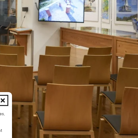
es,
ht