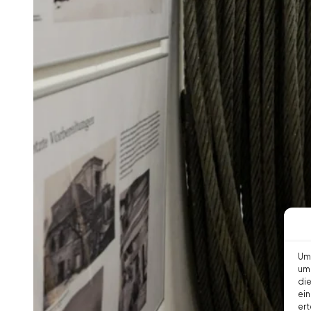
Um 
um 
die
ein
ert