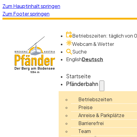
Zum Hauptinhalt springen
Zum Footer springen
Betriebszeiten: täglich von 0
Webcam & Wetter
Suche
English
Deutsch
Startseite
Pfänderbahn
Betriebszeiten
Preise
Anreise & Parkplätze
Barrierefrei
Team