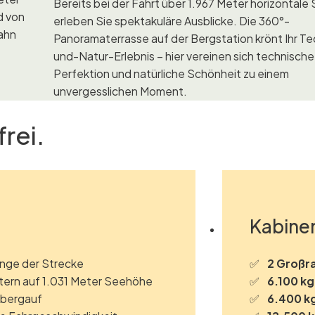
Bereits bei der Fahrt über 1.967 Meter horizontale
d von
erleben Sie spektakuläre Ausblicke. Die 360°-
ahn
Panoramaterrasse auf der Bergstation krönt Ihr Te
und-Natur-Erlebnis – hier vereinen sich technische
Perfektion und natürliche Schönheit zu einem
unvergesslichen Moment.
rei.
Kabinen
nge der Strecke
2 Großr
ern auf 1.031 Meter Seehöhe
6.100 k
 bergauf
6.400 kg