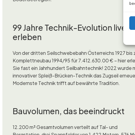
bee
99 Jahre Technik-Evolution live
erleben
Von der dritten Seilschwebebahn Österreichs 1927 bis
Komplettneubau 1994/95 für 7.412.630.00 € – hier erl
Sie fast ein Jahrhundert Seilbahntechnik! 2022 wurde 
innovativer Spleiß-Brücken-Technik das Zugseil erneue
Modernste Technik trifft auf bewährte Tradition.
Bauvolumen, das beeindruckt
12.200 m³ Gesamtvolumen verteilt auf Tal- und
Bergstation, drei Spannfelder von 1.422 Metern, 576 M