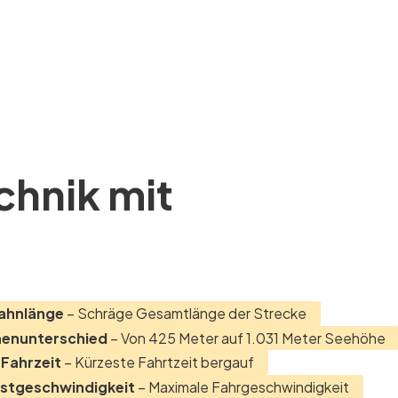
hnik mit
Bahnlänge
– Schräge Gesamtlänge der Strecke
henunterschied
– Von 425 Meter auf 1.031 Meter Seehöhe
Fahrzeit
– Kürzeste Fahrtzeit bergauf
hstgeschwindigkeit
– Maximale Fahrgeschwindigkeit