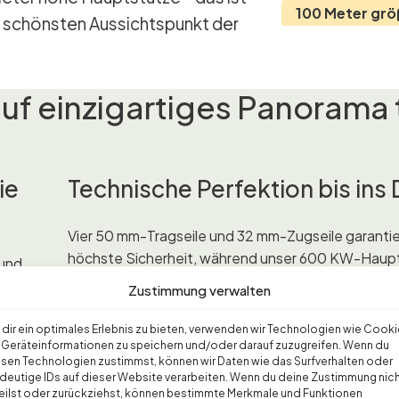
100 Meter gr
um schönsten Aussichtspunkt der
f einzigartiges Panorama tr
ie
Technische Perfektion bis ins 
Vier 50 mm-Tragseile und 32 mm-Zugseile garanti
höchste Sicherheit, während unser 600 KW-Haupt
 und
mit Thyristor-Gleichstromtechnik für zuverlässigen
Zustimmung verwalten
sorgt. Die markante 54-Meter-Hauptstütze ist nich
In
Wahrzeichen, sondern ein technisches Meisterwerk
 für
dir ein optimales Erlebnis zu bieten, verwenden wir Technologien wie Cooki
Geräteinformationen zu speichern und/oder darauf zuzugreifen. Wenn du
Meter Spurweite.
r auf
sen Technologien zustimmst, können wir Daten wie das Surfverhalten oder
er
deutige IDs auf dieser Website verarbeiten. Wenn du deine Zustimmung nic
eilst oder zurückziehst, können bestimmte Merkmale und Funktionen