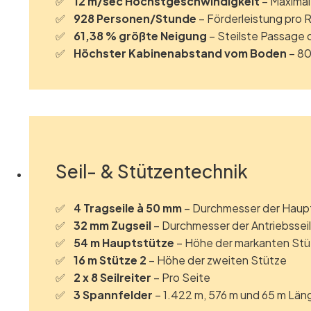
12 m/sec Höchstgeschwindigkeit
– Maximal
928 Personen/Stunde
– Förderleistung pro 
61,38 % größte Neigung
– Steilste Passage 
Höchster Kabinenabstand vom Boden
– 8
Seil- & Stützentechnik
4 Tragseile à 50 mm
– Durchmesser der Haupt
32 mm Zugseil
– Durchmesser der Antriebssei
54 m Hauptstütze
– Höhe der markanten Stü
16 m Stütze 2
– Höhe der zweiten Stütze
2 x 8 Seilreiter
– Pro Seite
3 Spannfelder
– 1.422 m, 576 m und 65 m Län