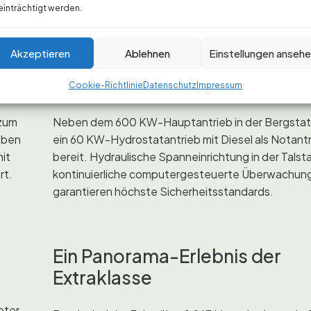
inträchtigt werden.
Akzeptieren
Ablehnen
Einstellungen anseh
Doppelte Sicherheit für ents
Fahrten
Cookie-Richtlinie
Datenschutz
Impressum
 zum
Neben dem 600 KW-Hauptantrieb in der Bergstat
eben
ein 60 KW-Hydrostatantrieb mit Diesel als Notant
mit
bereit. Hydraulische Spanneinrichtung in der Talst
rt.
kontinuierliche computergesteuerte Überwachun
garantieren höchste Sicherheitsstandards.
Ein Panorama-Erlebnis der
Extraklasse
eter