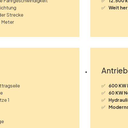
e Fahrgeschwindigkeit
12.500 
Richtung
Weit he
der Strecke
0 Meter
Antrieb
tragseile
600 KW 
le
60 KW N
tze 1
Hydraul
Moderns
ge