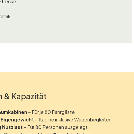
 Strecke
chnik-
 & Kapazität
aumkabinen
– Für je 80 Fahrgäste
g Eigengewicht
– Kabine inklusive Wagenbegleiter
 Nutzlast
– Für 80 Personen ausgelegt