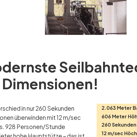
dernste Seilbahntec
 Dimensionen!
2.063 Meter 
606 Meter Hö
sonen überwinden mit 12 m/sec
260 Sekunden 
os. 928 Personen/Stunde
12 m/sec Höc
eter hohe Hauptstütze – das ist