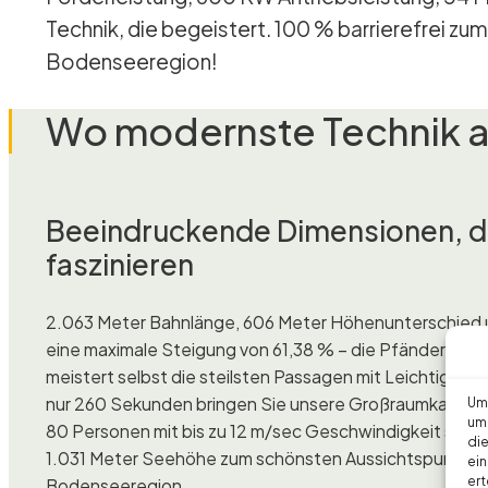
Technik, die begeistert. 100 % barrierefrei z
Bodenseeregion!
Wo modernste Technik au
Beeindruckende Dimensionen, d
faszinieren
2.063 Meter Bahnlänge, 606 Meter Höhenunterschied
eine maximale Steigung von 61,38 % – die Pfänderbahn
meistert selbst die steilsten Passagen mit Leichtigkeit! 
nur 260 Sekunden bringen Sie unsere Großraumkabinen
Um 
um 
80 Personen mit bis zu 12 m/sec Geschwindigkeit siche
die
1.031 Meter Seehöhe zum schönsten Aussichtspunkt d
ein
ert
Bodenseeregion.