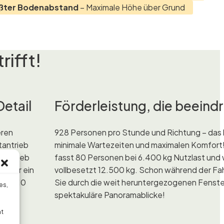
ößter Bodenabstand
– Maximale Höhe über Grund
ifft!
Detail
Förderleistung, die beeind
eren
928 Personen pro Stunde und Richtung – das
antrieb
minimale Wartezeiten und maximalen Komfort
 Betrieb
fasst 80 Personen bei 6.400 kg Nutzlast und
t nur ein
vollbesetzt 12.500 kg. Schon während der Fa
 mit 10
Sie durch die weit heruntergezogenen Fenste
es,
spektakuläre Panoramablicke!
ht