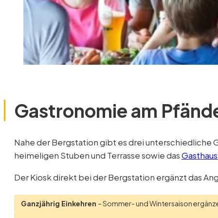
Gastronomie am Pfänd
Nahe der Bergstation gibt es drei unterschiedlich
heimeligen Stuben und Terrasse sowie das
Gasthaus
Der Kiosk direkt bei der Bergstation ergänzt das A
Ganzjährig Einkehren
– Sommer- und Wintersaison ergänze