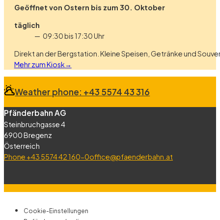
Geöffnet von Ostern bis zum 30. Oktober
täglich
09:30 bis 17:30 Uhr
Direkt an der Bergstation. Kleine Speisen, Getränke und Souven
Mehr zum Kiosk
Weather phone: +43 5574 43 316
Pfänderbahn AG
Steinbruchgasse 4
6900 Bregenz
Österreich
Phone +43 5574 42 160-0
office@pfaenderbahn.at
Cookie-Einstellungen