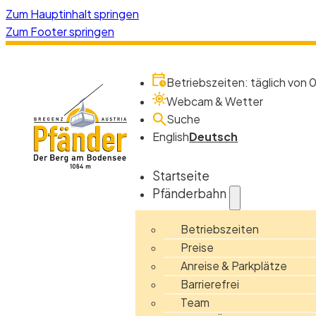
Zum Hauptinhalt springen
Zum Footer springen
Betriebszeiten: täglich von 0
Webcam & Wetter
Suche
English
Deutsch
Startseite
Pfänderbahn
Betriebszeiten
Preise
Anreise & Parkplätze
Barrierefrei
Team