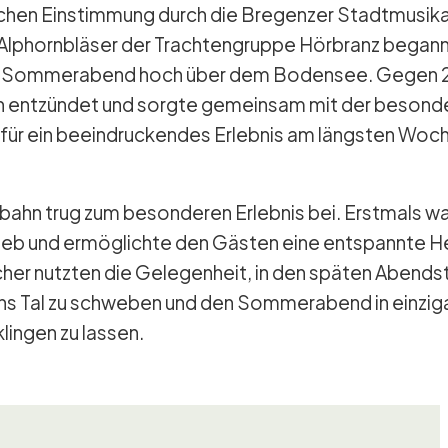
schen Einstimmung durch die Bregenzer Stadtmusik
Alphornbläser der Trachtengruppe Hörbranz begann
r Sommerabend hoch über dem Bodensee. Gegen 21
n entzündet und sorgte gemeinsam mit der besond
ür ein beeindruckendes Erlebnis am längsten Wo
bahn trug zum besonderen Erlebnis bei. Erstmals war
rieb und ermöglichte den Gästen eine entspannte H
her nutzten die Gelegenheit, in den späten Abends
s Tal zu schweben und den Sommerabend in einziga
ingen zu lassen.