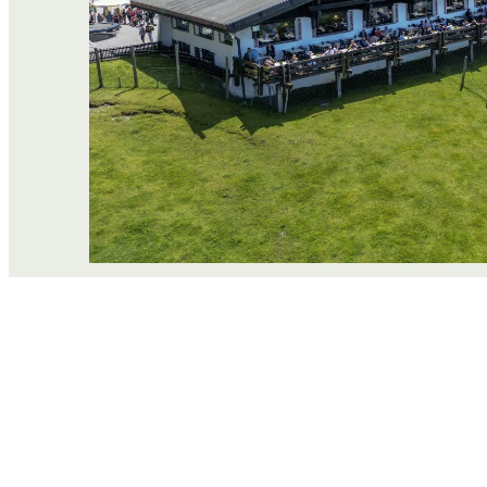
Weather phone: +43 5574 43 316
Pfänderbahn AG
Steinbruchgasse 4