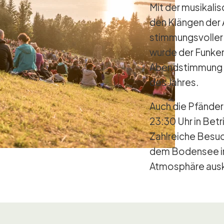
Mit der musikali
den Klängen der 
stimmungsvolle
wurde der Funke
Abendstimmung f
des Jahres.
Auch die Pfänder
23:30 Uhr in Bet
Zahlreiche Besuc
dem Bodensee in
Atmosphäre auskl