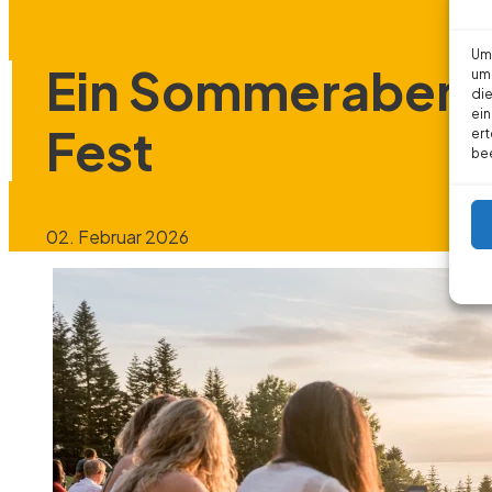
Um 
Ein Sommerabend 
um 
die
ein
Fest
ert
bee
02. Februar 2026