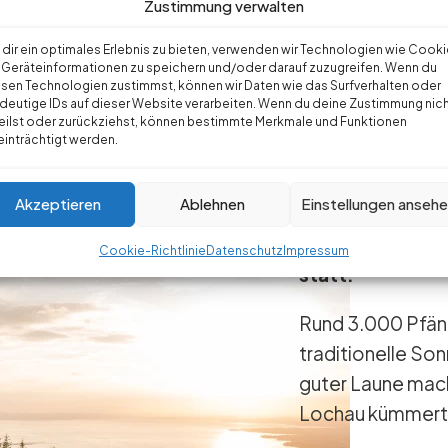
Zustimmung verwalten
dir ein optimales Erlebnis zu bieten, verwenden wir Technologien wie Cooki
am Pfänder – erfo
Geräteinformationen zu speichern und/oder darauf zuzugreifen. Wenn du
sen Technologien zustimmst, können wir Daten wie das Surfverhalten oder
deutige IDs auf dieser Website verarbeiten. Wenn du deine Zustimmung nic
eilst oder zurückziehst, können bestimmte Merkmale und Funktionen
inträchtigt werden.
Akzeptieren
Ablehnen
Einstellungen anseh
Am Samstag, 20. Juni 2026 fand wieder das Sonnwend-Fest am Pfänder
Cookie-Richtlinie
Datenschutz
Impressum
statt.
Rund 3.000 Pfä
traditionelle So
guter Laune mach
Lochau kümmerte