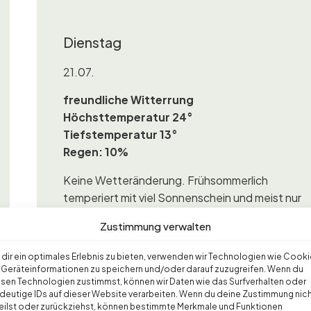
Dienstag
21.07.
freundliche Witterrung
Höchsttemperatur 24°
Tiefstemperatur 13°
Regen: 10%
Keine Wetteränderung. Frühsommerlich
temperiert mit viel Sonnenschein und meist nur
harmlosen Quellwolken am Nachmittag. Dazu
Zustimmung verwalten
auflandiger Wind, der ab dem Nachmittag teils
lebhaft wehen kann.
dir ein optimales Erlebnis zu bieten, verwenden wir Technologien wie Cooki
Geräteinformationen zu speichern und/oder darauf zuzugreifen. Wenn du
sen Technologien zustimmst, können wir Daten wie das Surfverhalten oder
deutige IDs auf dieser Website verarbeiten. Wenn du deine Zustimmung nic
eilst oder zurückziehst, können bestimmte Merkmale und Funktionen