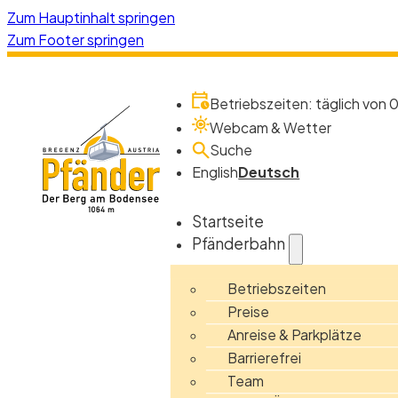
Zum Hauptinhalt springen
Zum Footer springen
Betriebszeiten: täglich von 0
Webcam & Wetter
Suche
English
Deutsch
Startseite
Pfänderbahn
Betriebszeiten
Preise
Anreise & Parkplätze
Barrierefrei
Team