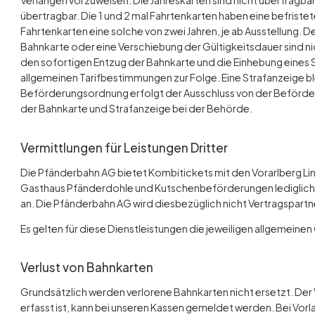
Verlangen vorzuweisen. Die Jahreskarten sind nicht übertragbar. 
übertragbar. Die 1 und 2 mal Fahrtenkarten haben eine befristet
Fahrtenkarten eine solche von zwei Jahren, je ab Ausstellung.
Bahnkarte oder eine Verschiebung der Gültigkeitsdauer sind n
den sofortigen Entzug der Bahnkarte und die Einhebung eines St
allgemeinen Tarifbestimmungen zur Folge. Eine Strafanzeige bl
Beförderungsordnung erfolgt der Ausschluss von der Beförderu
der Bahnkarte und Strafanzeige bei der Behörde.
Vermittlungen für Leistungen Dritter
Die Pfänderbahn AG bietet Kombitickets mit den Vorarlberg L
Gasthaus Pfänderdohle und Kutschenbeförderungen lediglich al
an. Die Pfänderbahn AG wird diesbezüglich nicht Vertragspartn
Es gelten für diese Dienstleistungen die jeweiligen allgemein
Verlust von Bahnkarten
Grundsätzlich werden verlorene Bahnkarten nicht ersetzt. Der V
erfasst ist, kann bei unseren Kassen gemeldet werden. Bei Vor