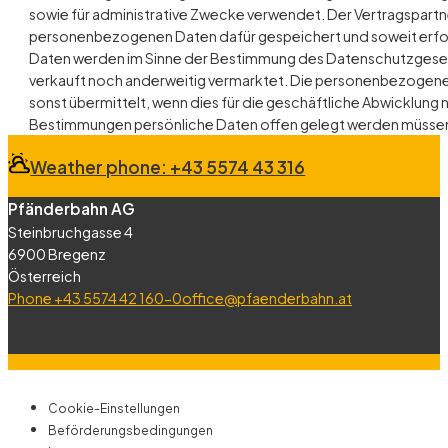
sowie für administrative Zwecke verwendet. Der Vertragspartne
personenbezogenen Daten dafür gespeichert und soweit erfo
Daten werden im Sinne der Bestimmung des Datenschutzgesetze
verkauft noch anderweitig vermarktet. Die personenbezogene
sonst übermittelt, wenn dies für die geschäftliche Abwicklung
Bestimmungen persönliche Daten offen gelegt werden müsse
Weather phone: +43 5574 43 316
Pfänderbahn AG
Steinbruchgasse 4
6900 Bregenz
Österreich
Phone +43 5574 42 160-0
office@pfaenderbahn.at
Cookie-Einstellungen
Beförderungsbedingungen