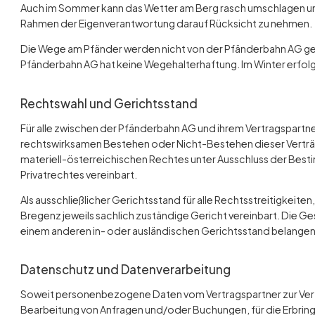
Auch im Sommer kann das Wetter am Berg rasch umschlagen un
Rahmen der Eigenverantwortung darauf Rücksicht zu nehmen.
Die Wege am Pfänder werden nicht von der Pfänderbahn AG geh
Pfänderbahn AG hat keine Wegehalterhaftung. Im Winter erfolg
Rechtswahl und Gerichtsstand
Für alle zwischen der Pfänderbahn AG und ihrem Vertragspartne
rechtswirksamen Bestehen oder Nicht-Bestehen dieser Vertr
materiell-österreichischen Rechtes unter Ausschluss der Bes
Privatrechtes vereinbart.
Als ausschließlicher Gerichtsstand für alle Rechtsstreitigkeiten
Bregenz jeweils sachlich zuständige Gericht vereinbart. Die G
einem anderen in- oder ausländischen Gerichtsstand belangen
Datenschutz und Datenverarbeitung
Soweit personenbezogene Daten vom Vertragspartner zur Verf
Bearbeitung von Anfragen und/oder Buchungen, für die Erbrin