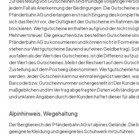
Zur Bestellung von Gutscheinen sind mündige volljährige Person
jedem Fall als Anerkennung der Bedingungen. Die Gutscheine si
Pfänderbahn AG und erlangen erst nach Eingang des komplette
sich das Recht vor, die Gültigkeit der Gutscheine im Rahmen 
blockieren. Wertgutscheine enthalten aufgrund der nicht mögl
Mehrwertsteuer. Die gekauften bzw. bestellten Gutscheine s
Pfänderbahn AG zu konsumieren und können nicht in Form eine
stehen nur Wertgutscheine (lautend auf einen Geldbetrag). So
ausfallen als der Wert des Gutscheines, ist die Differenz aufzuz
der Wert des Gutscheines, bleibt der Restwert auf dem Gutschei
Zustellung auf dem Postweg übernommen. Wertgutscheine hab
werden. Jeder Gutschein kann nur einmal eingelöst werden, w
Barcode bzw. Gutscheinnummer sichergestellt ist Der Kunde ist
maßgeblichen und im Vertrag abgefragten Daten vollständig und
und unklaren Angaben durch den Kunden haftet dieser für all
Alpinhinweis, Wegehaltung
Der Bergbereich der Pfänderbahn AG ist alpines Gelände. Die b
geeignete Kleidung und geeignetes Schuhwerk mitzuführen.