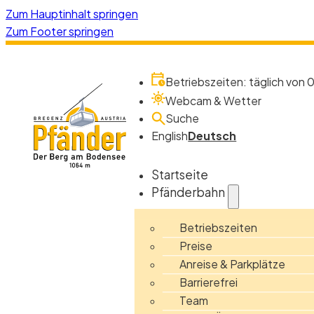
Zum Hauptinhalt springen
Zum Footer springen
Betriebszeiten: täglich von 0
Webcam & Wetter
Suche
English
Deutsch
Startseite
Pfänderbahn
Betriebszeiten
Preise
Anreise & Parkplätze
Barrierefrei
Team