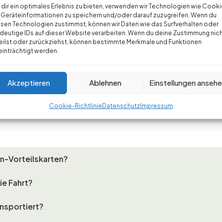
dir ein optimales Erlebnis zu bieten, verwenden wir Technologien wie Cooki
Geräteinformationen zu speichern und/oder darauf zuzugreifen. Wenn du
sen Technologien zustimmst, können wir Daten wie das Surfverhalten oder
deutige IDs auf dieser Website verarbeiten. Wenn du deine Zustimmung nic
eilst oder zurückziehst, können bestimmte Merkmale und Funktionen
Richtung Lindau anreise?
inträchtigt werden.
Akzeptieren
Ablehnen
Einstellungen anseh
Cookie-Richtlinie
Datenschutz
Impressum
n-Vorteilskarten?
ie Fahrt?
nsportiert?