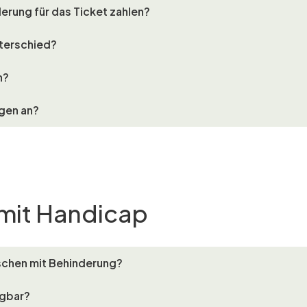
rung für das Ticket zahlen?
nterschied?
n?
agen an?
n mit Handicap
nschen mit Behinderung?
ügbar?