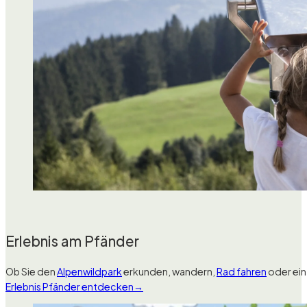
Erlebnis am Pfänder
Ob Sie den
Alpenwildpark
erkunden, wandern,
Rad fahren
oder ein
Erlebnis Pfänder entdecken