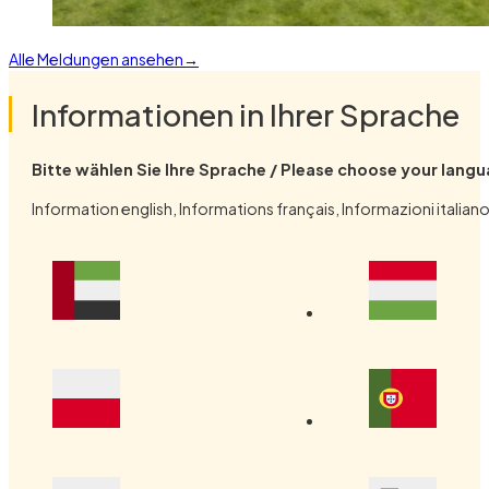
Alle Meldungen ansehen
Informationen in Ihrer Sprache
Bitte wählen Sie Ihre Sprache / Please choose your lang
Information english, Informations français, Informazioni it
(öffnet in neuem Fenster)
(öffnet
(öffnet in neuem Fenster)
(öffnet
(öffnet in neuem Fenster)
(öffnet