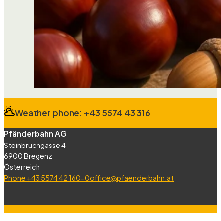
Weather phone: +43 5574 43 316
Pfänderbahn AG
Steinbruchgasse 4
6900 Bregenz
Österreich
Phone +43 5574 42 160-0
office@pfaenderbahn.at