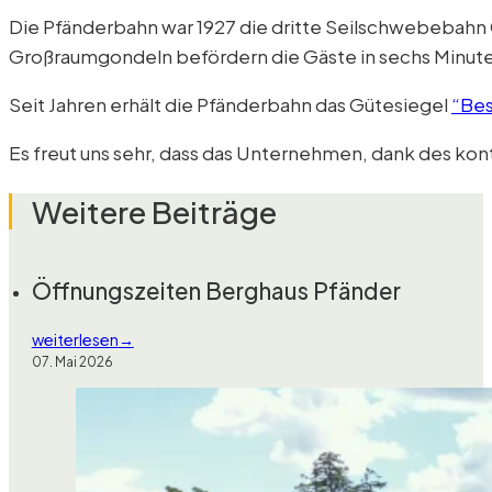
Die Pfänderbahn war 1927 die dritte Seilschwebebahn Ö
Großraumgondeln befördern die Gäste in sechs Minute
Seit Jahren erhält die Pfänderbahn das Gütesiegel
“Be
Es freut uns sehr, dass das Unternehmen, dank des kont
Weitere Beiträge
Öffnungszeiten Berghaus Pfänder
weiterlesen
07. Mai 2026