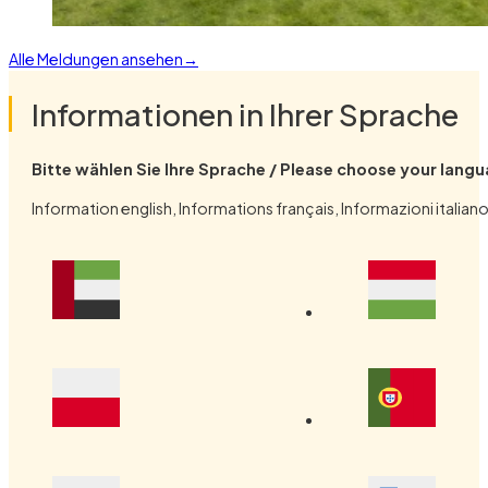
Alle Meldungen ansehen
Informationen in Ihrer Sprache
Bitte wählen Sie Ihre Sprache / Please choose your lang
Information english, Informations français, Informazioni it
(öffnet in neuem Fenster)
(öffnet
(öffnet in neuem Fenster)
(öffnet
(öffnet in neuem Fenster)
(öffnet