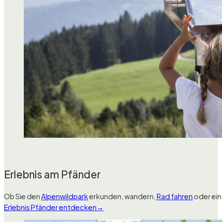
Erlebnis am Pfänder
Ob Sie den
Alpenwildpark
erkunden, wandern,
Rad fahren
oder ein
Erlebnis Pfänder entdecken